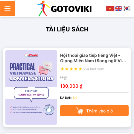
TÀI LIỆU SÁCH
Hội thoại giao tiếp tiếng Việt -
Giọng Miền Nam (Song ngữ Việt
- Anh)
654 lượt xem
0 ₫
130,000 ₫
ĐÃ BÁN:
1/0
Thêm vào giỏ