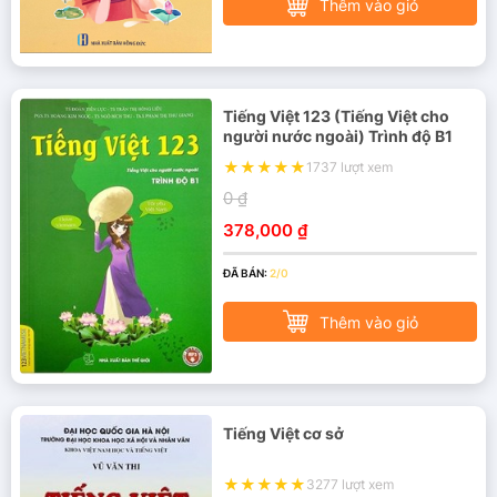
Thêm vào giỏ
Tiếng Việt 123 (Tiếng Việt cho
người nước ngoài) Trình độ B1
1737 lượt xem
0 ₫
378,000 ₫
ĐÃ BÁN:
2/0
Thêm vào giỏ
Tiếng Việt cơ sở
3277 lượt xem