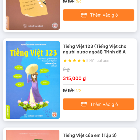
ĐÃ BÁN:
3/0
Thêm vào giỏ
Tiếng Việt 123 (Tiếng Việt cho
người nước ngoài) Trình độ A
5951 lượt xem
0 ₫
315,000 ₫
ĐÃ BÁN:
1/0
Thêm vào giỏ
Tiếng Việt của em (Tập 3)