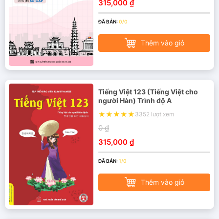
315,000 ₫
ĐÃ BÁN:
0/0
Thêm vào giỏ
Tiếng Việt 123 (Tiếng Việt cho
người Hàn) Trình độ A
3352 lượt xem
0 ₫
315,000 ₫
ĐÃ BÁN:
1/0
Thêm vào giỏ