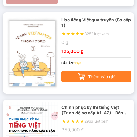
Học tiếng Việt qua truyện (Sơ cấp
1)
3252 lượt xem
0 ₫
125,000 ₫
ĐÃ BÁN:
10/0
Thêm vào giỏ
Chinh phục kỳ thi tiếng Việt
(Trình độ sơ cấp A1-A2) - Bản
Hàn
2966 lượt xem
350,000 ₫