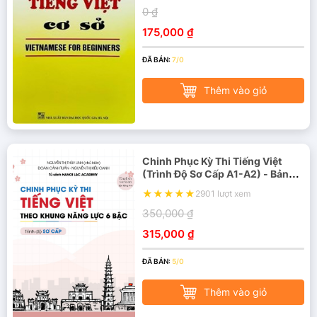
0 ₫
175,000 ₫
ĐÃ BÁN:
7/0
Thêm vào giỏ
Chinh Phục Kỳ Thi Tiếng Việt
(Trình Độ Sơ Cấp A1-A2) - Bản
Anh
2901 lượt xem
350,000 ₫
315,000 ₫
ĐÃ BÁN:
5/0
Thêm vào giỏ