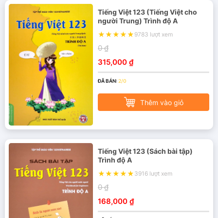
Tiếng Việt 123 (Tiếng Việt cho
người Trung) Trình độ A
9783 lượt xem
0 ₫
315,000 ₫
ĐÃ BÁN:
2/0
Thêm vào giỏ
Tiếng Việt 123 (Sách bài tập)
Trình độ A
3916 lượt xem
0 ₫
168,000 ₫