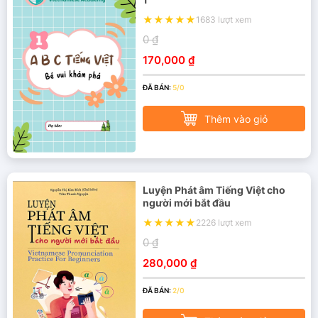
1683 lượt xem
0 ₫
170,000 ₫
ĐÃ BÁN:
5/0
Thêm vào giỏ
Luyện Phát âm Tiếng Việt cho
người mới bắt đầu
2226 lượt xem
0 ₫
280,000 ₫
ĐÃ BÁN:
2/0