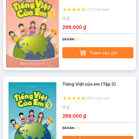
1712 lượt xem
0 ₫
299,000 ₫
ĐÃ BÁN:
0/0
Thêm vào giỏ
Tiếng Việt của em (Tập 2)
2591 lượt xem
0 ₫
299,000 ₫
ĐÃ BÁN:
0/0