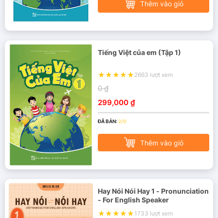
Thêm vào giỏ
Tiếng Việt của em (Tập 1)
2663 lượt xem
0 ₫
299,000 ₫
ĐÃ BÁN:
2/0
Thêm vào giỏ
Hay Nói Nói Hay 1 - Pronunciation
- For English Speaker
1733 lượt xem