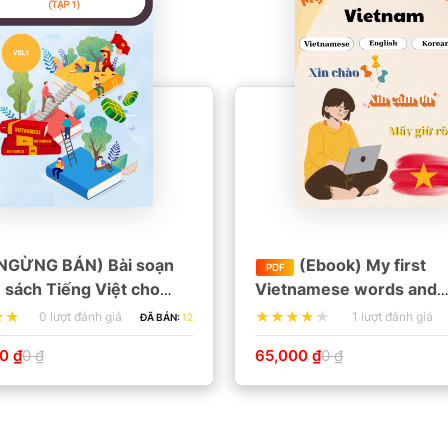
NGỪNG BÁN) Bài soạn
(Ebook) My first
PDF
n sách Tiếng Việt cho
Vietnamese words and
nước ngoài (tập 1)
sentences when i start li
0 lượt đánh giá
1 lượt đánh giá
ĐÃ BÁN:
12
Vietnam
0 ₫
0 ₫
65,000 ₫
0 ₫