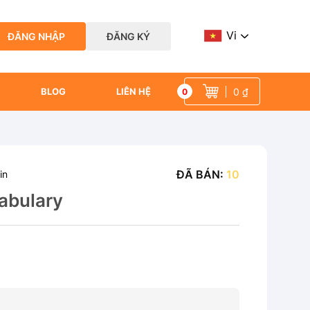
Vi
ĐĂNG NHẬP
ĐĂNG KÝ
0 ₫
BLOG
LIÊN HỆ
0
ĐÃ BÁN:
10
in
abulary