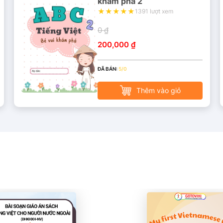
khám phá 2
1391 lượt xem
0 ₫
200,000 ₫
ĐÃ BÁN:
5/0
Thêm vào giỏ