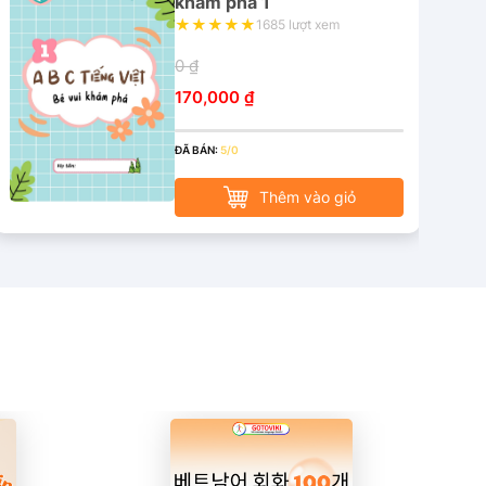
khám phá 1
1685 lượt xem
0 ₫
170,000 ₫
ĐÃ BÁN:
5/0
Thêm vào giỏ