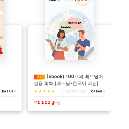
(Ebook) 100개의 베트남어
PDF
P
실용 회화 (베트남-한국어 버전)
Vi
ving in
(V
0 lượt đánh giá
ĐÃ BÁN:
6
ĐÃ BÁN:
5
110,000 ₫
0 ₫
11