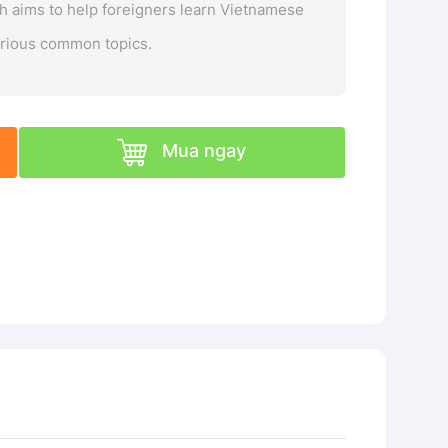
h aims to help foreigners learn Vietnamese
arious common topics.
Mua ngay