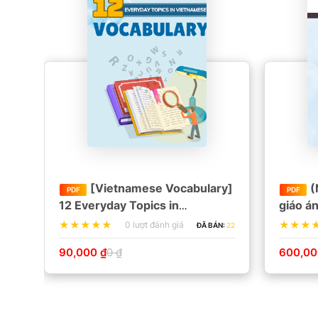
[Vietnamese Vocabulary]
(
PDF
PDF
12 Everyday Topics in
giáo á
Vietnamese - Beginner
người 
0 lượt đánh giá
N:
17
ĐÃ BÁN:
22
90,000 ₫
0 ₫
600,00