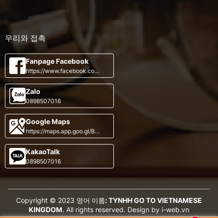
우리와 접촉
Fanpage Facebook
https://www.facebook.com/
VietnameseKingdom
Zalo
0898507016
Google Maps
https://maps.app.goo.gl/B7
w1qbiWxN4NBP6e9
KakaoTalk
0898507016
Copyright © 2023
영어 이름: TYNHH GO TO VIETNAMESE
KINGDOM
. All rights reserved.
Design by i-web.vn