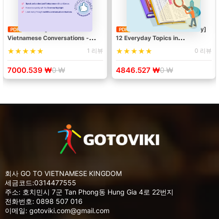
[Ebook] Pratical
[Vietnamese Vocabulary]
PDF
PDF
Vietnamese Conversations -
12 Everyday Topics in
Everyday Communication Topics
Vietnamese - Beginner
1 리뷰
0 리뷰
7000.539 ₩
0 ₩
4846.527 ₩
0 ₩
회사 GO TO VIETNAMESE KINGDOM
세금코드:0314477555
주소: 호치민시 7군 Tan Phong동 Hung Gia 4로 22번지
전화번호: 0898 507 016
이메일: gotoviki.com@gmail.com