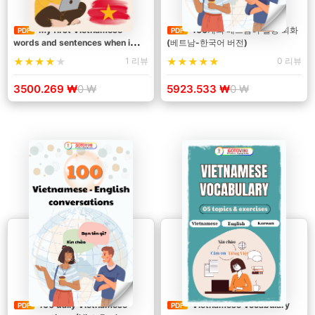
My first Vietnamese
100개의 베트남어 실용 회화
PDF
PDF
words and sentences when i
(베트남-한국어 버전)
start living in Vietnam
1 리뷰
0 리뷰
3500.269 ₩
0 ₩
5923.533 ₩
0 ₩
100 daily Vietnamese
Vietnamese Vocabulary
PDF
PDF