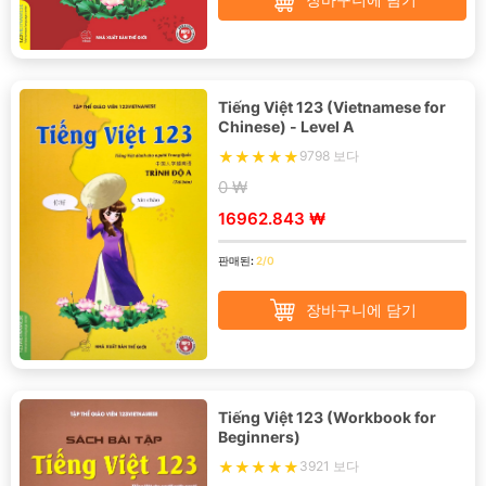
Tiếng Việt 123 (Vietnamese for
Chinese) - Level A
9798 보다
0 ₩
16962.843 ₩
판매된:
2/0
장바구니에 담기
Tiếng Việt 123 (Workbook for
Beginners)
3921 보다