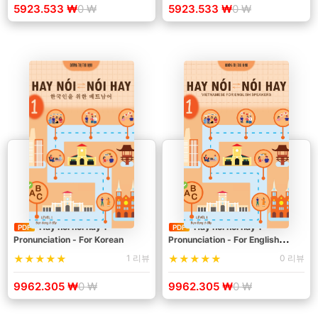
5923.533 ₩
0 ₩
5923.533 ₩
0 ₩
Hay nói nói hay 1 -
Hay nói nói hay 1 -
PDF
PDF
Pronunciation - For Korean
Pronunciation - For English
speaker
1 리뷰
0 리뷰
9962.305 ₩
0 ₩
9962.305 ₩
0 ₩