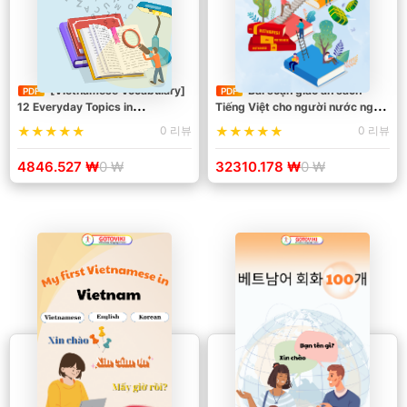
[Vietnamese Vocabulary]
Bài soạn giáo án sách
PDF
PDF
12 Everyday Topics in
Tiếng Việt cho người nước ngoài
Vietnamese - Beginner
(tập 1)
0 리뷰
0 리뷰
4846.527 ₩
0 ₩
32310.178 ₩
0 ₩