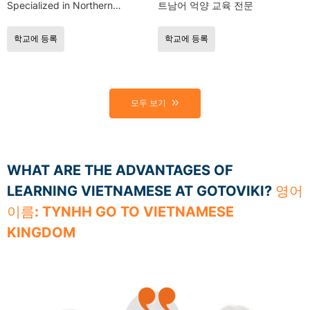
Specialized in Northern
트남어 억양 교육 전문
Vietnamese accents
학교에 등록
학교에 등록
모두 보기
WHAT ARE THE ADVANTAGES OF
LEARNING VIETNAMESE AT GOTOVIKI?
영어
이름: TYNHH GO TO VIETNAMESE
KINGDOM