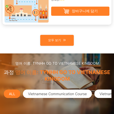
장바구니에 담기
모두 보기
영어 이름: TYNHH GO TO VIETNAMESE KINGDOM
과정
영어 이름: TYNHH GO TO VIETNAMESE
KINGDOM
ALL
Vietnamese Communication Course
Vietnam