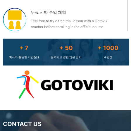
무료 시범 수업 체험
Feel free to try a free trial lesson with a Gotoviki
teacher before enrolling in the official course.
+
7
+
50
+
1000
회사가 활동한 기간(년)
등력있고 경험 많은 강사
수강생
CONTACT US