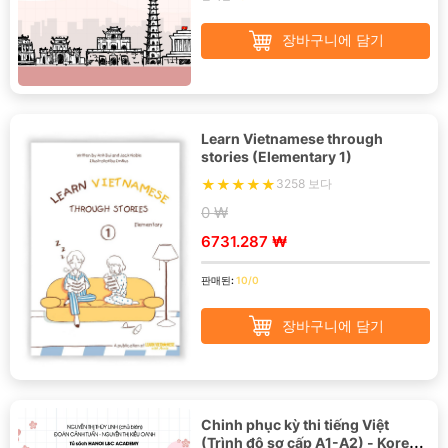
장바구니에 담기
Learn Vietnamese through
stories (Elementary 1)
3258 보다
0 ₩
6731.287 ₩
판매된:
10/0
장바구니에 담기
Chinh phục kỳ thi tiếng Việt
(Trình độ sơ cấp A1-A2) - Korean