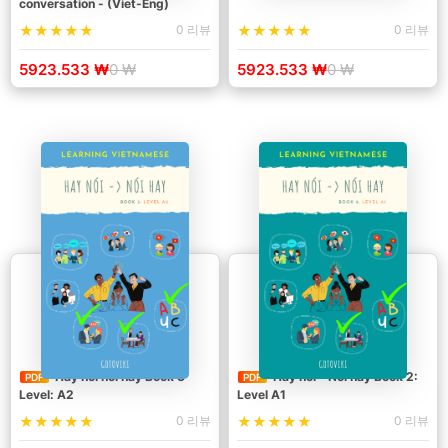
conversation - (Viet-Eng)
0 리뷰
0 리뷰
5923.533 ₩
0 ₩
5923.533 ₩
0 ₩
Hay nói nói hay Book 3
Hay nói - Nói hay Book 2:
PDF
PDF
Level: A2
Level A1
0 리뷰
0 리뷰