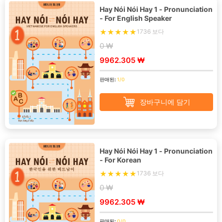
Hay Nói Nói Hay 1 - Pronunciation
- For English Speaker
1736 보다
0 ₩
9962.305 ₩
판매된:
1/0
장바구니에 담기
Hay Nói Nói Hay 1 - Pronunciation
- For Korean
1736 보다
0 ₩
9962.305 ₩
판매된:
0/0