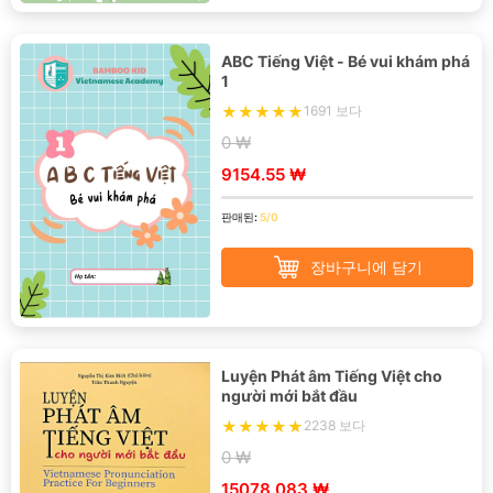
ABC Tiếng Việt - Bé vui khám phá
1
1691 보다
0 ₩
9154.55 ₩
판매된:
5/0
장바구니에 담기
Luyện Phát âm Tiếng Việt cho
người mới bắt đầu
2238 보다
0 ₩
15078.083 ₩