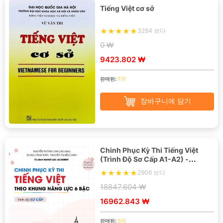
Tiếng Việt cơ sở
3284 보다
0 ₩
9423.802 ₩
판매된:
7/0
장바구니에 담기
Chinh Phục Kỳ Thi Tiếng Việt
(Trình Độ Sơ Cấp A1-A2) -
English Version
2906 보다
18847.604 ₩
16962.843 ₩
판매된:
5/0