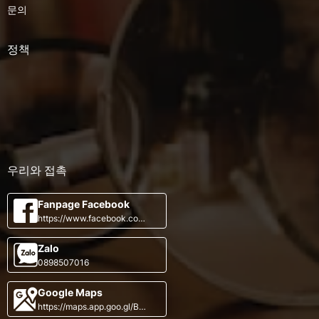
문의
정책
우리와 접촉
Fanpage Facebook
https://www.facebook.com/
VietnameseKingdom
Zalo
0898507016
Google Maps
https://maps.app.goo.gl/B7
w1qbiWxN4NBP6e9