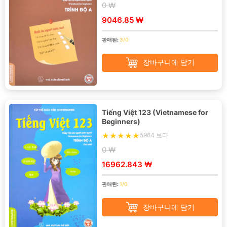
0 ₩
9046.85 ₩
판매된:
3/0
장바구니에 담기
Tiếng Việt 123 (Vietnamese for
Beginners)
5964 보다
0 ₩
16962.843 ₩
판매된:
1/0
장바구니에 담기